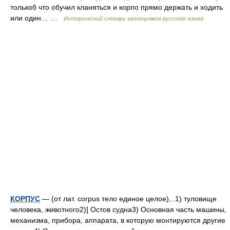
толькоб что обучил кланяться и корпо прямо держать и ходить
или один… …
Исторический словарь галлицизмов русского языка
КОРПУС
— (от лат. corpus тело единое целое),..1) туловище
человека, животного2)] Остов судна3) Основная часть машины,
механизма, прибора, аппарата, в которую монтируются другие