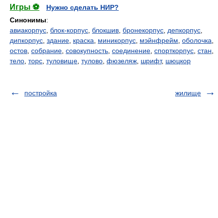
Игры ⚽
Нужно сделать НИР?
Синонимы
:
авиакорпус
,
блок-корпус
,
блокшив
,
бронекорпус
,
депкорпус
,
дипкорпус
,
здание
,
краска
,
миникорпус
,
мэйнфрейм
,
оболочка
,
остов
,
собрание
,
совокупность
,
соединение
,
спорткорпус
,
стан
,
тело
,
торс
,
туловище
,
тулово
,
фюзеляж
,
шрифт
,
шюцкор
постройка
жилище