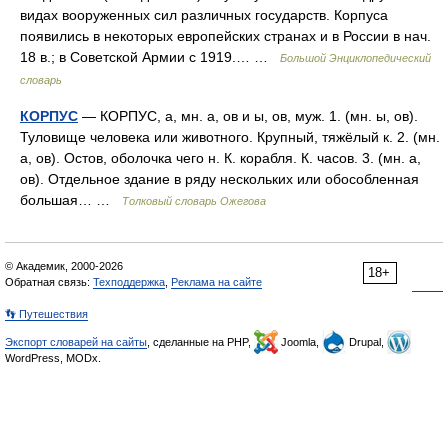
видах вооруженных сил различных государств. Корпуса
появились в некоторых европейских странах и в России в нач.
18 в.; в Советской Армии с 1919.… …
Большой Энциклопедический
словарь
КОРПУС
— КОРПУС, а, мн. а, ов и ы, ов, муж. 1. (мн. ы, ов).
Туловище человека или животного. Крупный, тяжёлый к. 2. (мн.
а, ов). Остов, оболочка чего н. К. корабля. К. часов. 3. (мн. а,
ов). Отдельное здание в ряду нескольких или обособленная
большая… …
Толковый словарь Ожегова
© Академик, 2000-2026
18+
Обратная связь:
Техподдержка
,
Реклама на сайте
👣 Путешествия
Экспорт словарей на сайты
, сделанные на PHP,
Joomla,
Drupal,
WordPress, MODx.