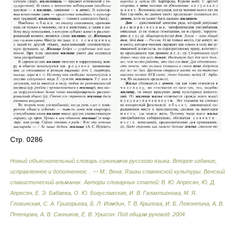
Стр. 0286
Новый объяснительный словарь синонимов русского языка. Второе издание,
исправленное и дополненное. . — М.; Вена: Языки славянской культуры: Венский
славистический альманах
.
Авторы словарных статей: В. Ю. Апресян, Ю. Д.
Апресян, Е. Э. Бабаева, О. Ю. Богуславская, И. В. Галактионова, М. Я.
Гловинская, С. А. Григорьева, Б. Л. Иомдин, Т. В. Крылова, И. Б. Левонтина, А. В.
Птенцова, А. В. Санников, Е. В. Урысон. Под общим руковод
.
2004
.