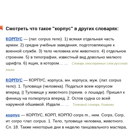
Смотреть что такое "корпус" в других словарях:
КОРПУС
— (лат. corpus тело). 1) всякая отдельная часть
армии. 2) средне учебные заведения, подготовляющие к
военной службе. 3) тело человека или животного. 4) отдельное
строение. 5) в типографии, известный вид довольно мелкого
шрифта. 6) ящик, в котором… …
Словарь иностранных слов русского
языка
КОРПУС
— КОРПУС, корпуса, мн. корпуса, муж. (лат. corpus
тело). 1. Туловище (человека). Податься всем корпусом
вперед. || Туловище у животного (преим. о лошади). Пришел к
финишу на полкорпуса вперед. 2. Остов судна со всей
наружной обшивкой. Издали… …
Толковый словарь Ушакова
корпус
— КОРПУС, КОРП, КОРПО corps m., нем. Corps, Corp,
ит. corpo <лат. corpus. 1. Тело, туловище человека, животного.
Сл. 18. Также некоторые дни в неделю танцовального мастера,